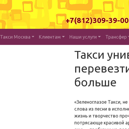
+7(812)309-39-
Такси Москва
Клиентам
Наши услуги
Трансфер
Такси уни
перевезти
больше
«Зеленоглазое
Такси, не
слова из песни в исполн
жизнь и творчество про
потрясающе красивой ар