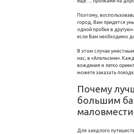
еще…. пробками на доро
Поэтому, воспользовавш
город, Вам придется уны
одной пробки в другую».
если Вам необходимо до
В этом случае уместным
нас, в «Апельсине». Ка
вождения и легко ориент
можете заказать поездку
Почему луч
большим ба
маловмести
Для заядлого путешеств