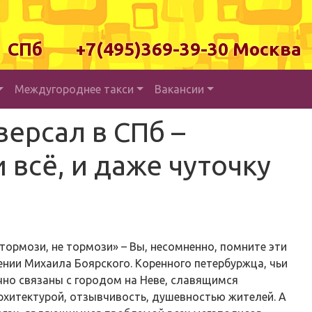
00 СПб +7(495)369-39-30 Москва
Междугороднее такси
Вакансии
версал в СПб –
 всё, и даже чуточку
 тормози, не тормози» – Вы, несомненно, помните эти
ении Михаила Боярского. Коренного петербуржца, чьи
чно связаны с городом на Неве, славящимся
хитектурой, отзывчивость, душевностью жителей. А